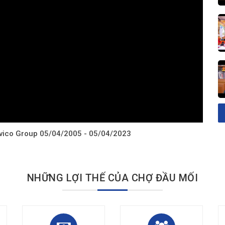
avico Group 05/04/2005 - 05/04/2023
NHỮNG LỢI THẾ CỦA CHỢ ĐẦU MỐI