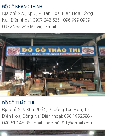
ĐỒ GỖ KHANG THỊNH
Địa chỉ: 220, Kp.3, P. Tân Hòa, Biên Hòa, Đồng
Nai, Điện thoại: 0907 242 525 - 096 999 0939 -
0972 265 245 Mr Việt Email:
ledvietanh2007@gmail.com
ĐỒ GỖ THẢO THI
Địa chỉ: 219 Khu Phố 2, Phường Tân Hòa, TP
Biên Hoà, Đồng Nai Điện thoại: 096 1992586‬ -
090 510 45 86 Email: thaothi1311@gmail.com