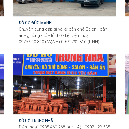
ĐỒ GỖ ĐỨC MẠNH
Chuyên cung cấp sỉ và lẻ: bàn ghế Salon - bàn
ăn - giường - tủ - tủ thờ - kệ Điện thoại:
0975.940.840 (MẠNH) 0949.791.316 (LINH)
ĐỒ GỖ TRUNG NHÃ
Điện thoại: 0985.460.268 (A.NHÃ) - 0902.123.535