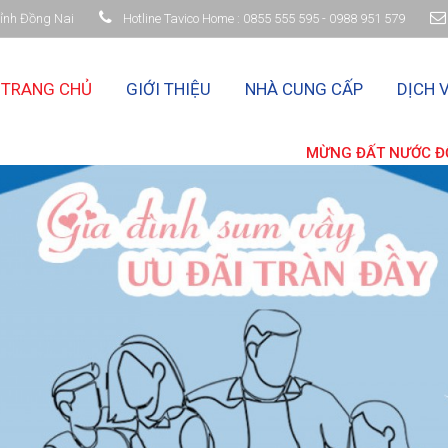
 Tỉnh Đồng Nai
Hotline Tavico Home : 0855 555 595 - 0988 951 579
TRANG CHỦ
GIỚI THIỆU
NHÀ CUNG CẤP
DỊCH 
MỪNG ĐẤT NƯỚC ĐỔI MỚI, MỪNG ĐẢNG QU