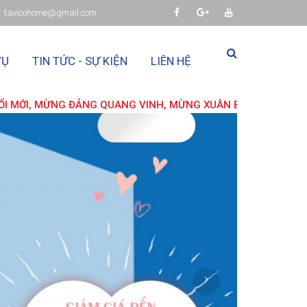
tavicohome@gmail.com
VỤ
TIN TỨC - SỰ KIỆN
LIÊN HỆ
ANG VINH, MỪNG XUÂN BÍNH NGỌ 2026 !