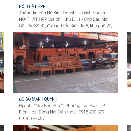
NỘI THẤT HPP
Thông tin của Hộ Kinh Doanh: Hộ kinh doanh:
NỘI THẤT HPP Địa chỉ: Khu B1.1 - Chợ Đầu Mối
Gỗ Tây, Số 81, đường Điểu Xiển, tổ 8, khu phố 22,
Phường Long Bình, Tỉnh Đồng Nai, Việt Nam
Điện thoại: 0967079767 Email:
duycuong.pham@gmail.com - Facebook: NT
HPP Người đại diện: NGÔ THI MỸ - CHỦ HỘ KINH
DOANH Vị trí gian hàng: Khu B1-1 Cổng chính
Chợ Đầu Mối Nội Thất Gỗ Tây - Tavico Hố Nai
ĐỒ GỖ MẠNH QUỲNH
Địa chỉ: 29/2 Khu Phố 2, Phường Tân Hoà, TP
Biên Hoà, Đồng Nai Điện thoại: 0918 200 327 -
0914 976 087