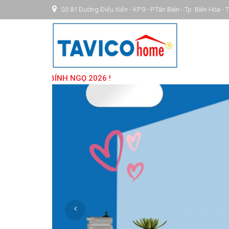
Số 81 Đường Điểu Xiển - KP.9 - P.Tân Biên - Tp. Biên Hòa -
2026 !