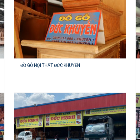
ĐỒ GỖ NỘI THẤT ĐỨC KHUYẾN